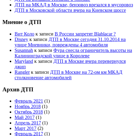
ДТП на МКАД в Москве, бензовоз врезался в мусоровоз
ДТП в Московской области вчера на Киевском шоссе
Мнение о ДТП
Вит Коло
к записи
В России запретят Blablacar ?
Disney
к записи
ДТП в Москве сегодня 31.10.2014 на
улице Мневники, повреждены 4 автомобиля
Susannah
к записи
Фура снесла ограничитель высоты на
Калининградской улице в Королеве
Maryland
к записи
ДТП в Москве вчера перевернулся
джип
Rangler
к записи
ДТП в Москве на 72-ом км МКАД
столкновение автомобилей
Архив ДТП
Февраль 2021
(1)
Ноябрь 2018
(1)
Октябрь 2018
(1)
Май 2017
(1)
Апрель 2017
(1)
Март 2017
(2)
Февраль 2017
(1)