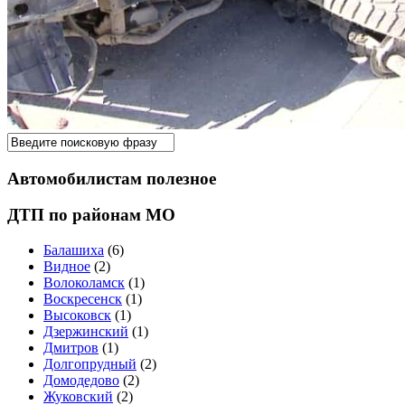
Автомобилистам полезное
ДТП по районам МО
Балашиха
(6)
Видное
(2)
Волоколамск
(1)
Воскресенск
(1)
Высоковск
(1)
Дзержинский
(1)
Дмитров
(1)
Долгопрудный
(2)
Домодедово
(2)
Жуковский
(2)