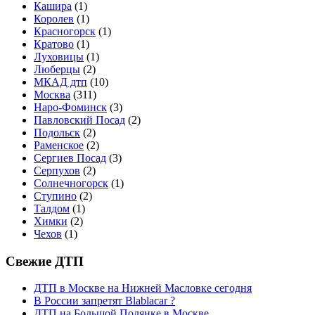
Кашира
(1)
Королев
(1)
Красногорск
(1)
Кратово
(1)
Луховицы
(1)
Люберцы
(2)
МКАД дтп
(10)
Москва
(311)
Наро-Фоминск
(3)
Павловский Посад
(2)
Подольск
(2)
Раменское
(2)
Сергиев Посад
(3)
Серпухов
(2)
Солнечногорск
(1)
Ступино
(2)
Талдом
(1)
Химки
(2)
Чехов
(1)
Свежие ДТП
ДТП в Москве на Нижней Масловке сегодня
В России запретят Blablacar ?
ДТП на Большой Полянке в Москве