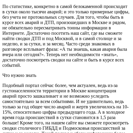
По статистике, конкретно в самой белокаменной происходит
в сутки около тысячи аварий; и это только примерные цифры,
без учета не протокольных случаев. Для того, чтобы быть в
курсе всех аварий и ДТП, произошедших в Москве и рядом,
не обязательно пересматривать тонны информации в
Интернете. Достаточно посетить наш сайт, где вы сможете
найти сводки ДТП и под Москвой, и в самой столице и за
неделю, и за сутки, и за месяц. Часто среди знакомых в
разговоре всплывает фраза: «А ты знаешь, какая авария была
вчера или сегодня?». Теперь нет необходимости «знать»,
достаточно посмотреть сводки на сайте и быть в курсе всех
событий.
Что нужно знать
Подобный портал сейчас более, чем актуален, ведь из-за
густонаселенности территории в Москве концентрация
аварий просто зашкаливает и не возможно уследить
самостоятельно за всем событиями. И не удивительно, ведь
только за год общее число аварий и жертв увеличилось на 10-
15%, относительно цифры предыдущего года. А в холодное
время года происшествий в сутки становится в 1,5 раза
больше! Кроме того, на нашем сайте вы сможете просмотреть
сводки столичного ГИБДД и Подмосковья происшествий за