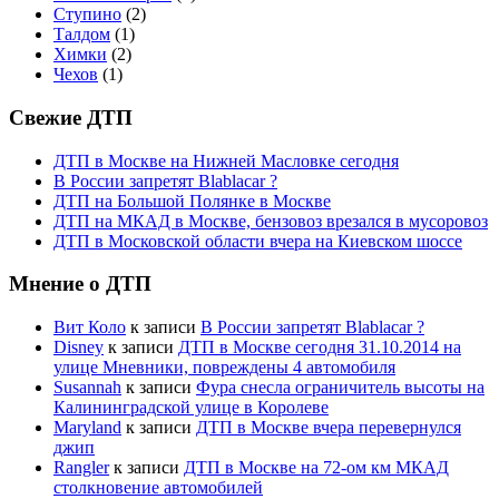
Ступино
(2)
Талдом
(1)
Химки
(2)
Чехов
(1)
Свежие ДТП
ДТП в Москве на Нижней Масловке сегодня
В России запретят Blablacar ?
ДТП на Большой Полянке в Москве
ДТП на МКАД в Москве, бензовоз врезался в мусоровоз
ДТП в Московской области вчера на Киевском шоссе
Мнение о ДТП
Вит Коло
к записи
В России запретят Blablacar ?
Disney
к записи
ДТП в Москве сегодня 31.10.2014 на
улице Мневники, повреждены 4 автомобиля
Susannah
к записи
Фура снесла ограничитель высоты на
Калининградской улице в Королеве
Maryland
к записи
ДТП в Москве вчера перевернулся
джип
Rangler
к записи
ДТП в Москве на 72-ом км МКАД
столкновение автомобилей