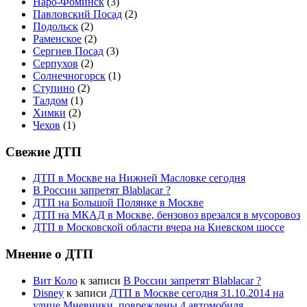
Наро-Фоминск
(3)
Павловский Посад
(2)
Подольск
(2)
Раменское
(2)
Сергиев Посад
(3)
Серпухов
(2)
Солнечногорск
(1)
Ступино
(2)
Талдом
(1)
Химки
(2)
Чехов
(1)
Свежие ДТП
ДТП в Москве на Нижней Масловке сегодня
В России запретят Blablacar ?
ДТП на Большой Полянке в Москве
ДТП на МКАД в Москве, бензовоз врезался в мусоровоз
ДТП в Московской области вчера на Киевском шоссе
Мнение о ДТП
Вит Коло
к записи
В России запретят Blablacar ?
Disney
к записи
ДТП в Москве сегодня 31.10.2014 на
улице Мневники, повреждены 4 автомобиля