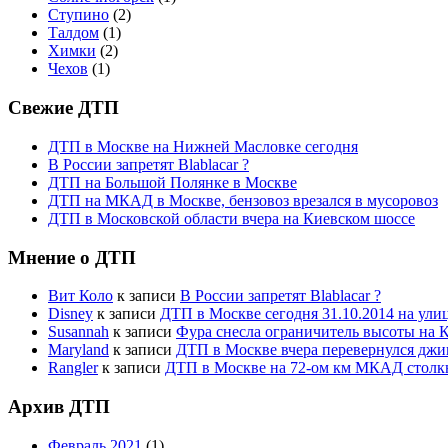
Ступино
(2)
Талдом
(1)
Химки
(2)
Чехов
(1)
Свежие ДТП
ДТП в Москве на Нижней Масловке сегодня
В России запретят Blablacar ?
ДТП на Большой Полянке в Москве
ДТП на МКАД в Москве, бензовоз врезался в мусоровоз
ДТП в Московской области вчера на Киевском шоссе
Мнение о ДТП
Вит Коло
к записи
В России запретят Blablacar ?
Disney
к записи
ДТП в Москве сегодня 31.10.2014 на ул
Susannah
к записи
Фура снесла ограничитель высоты на 
Maryland
к записи
ДТП в Москве вчера перевернулся джи
Rangler
к записи
ДТП в Москве на 72-ом км МКАД столк
Архив ДТП
Февраль 2021
(1)