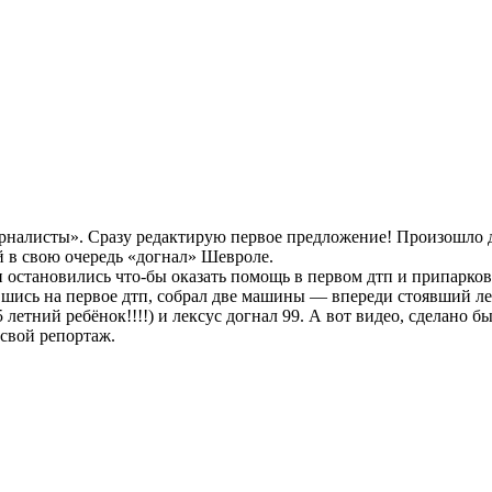
урналисты». Сразу редактирую первое предложение! Произошло д
 в свою очередь «догнал» Шевроле.
 остановились что-бы оказать помощь в первом дтп и припарков
шись на первое дтп, собрал две машины — впереди стоявший лек
 летний ребёнок!!!!) и лексус догнал 99. А вот видео, сделано б
свой репортаж.