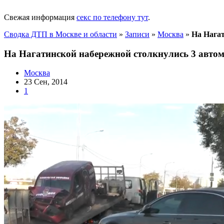
Свежая информация
секс по телефону тут
.
Сводка ДТП в Москве и области
»
Записи
»
Москва
»
На Нага
На Нагатинской набережной столкнулись 3 авт
Москва
23 Сен, 2014
1