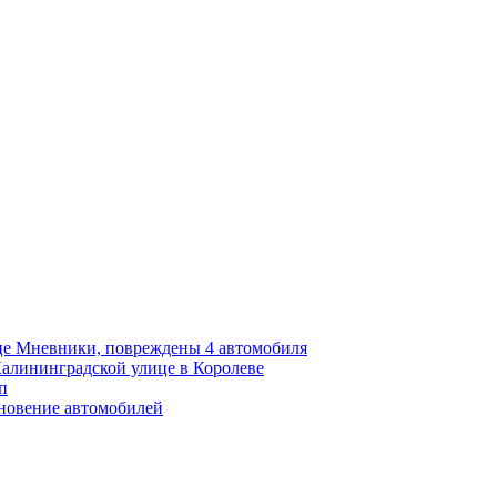
ице Мневники, повреждены 4 автомобиля
Калининградской улице в Королеве
п
новение автомобилей