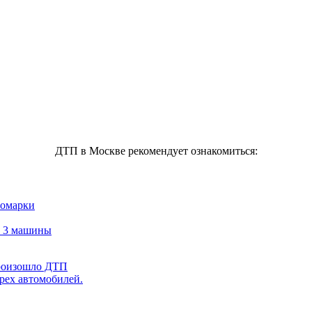
ДТП в Москве рекомендует ознакомиться:
номарки
л 3 машины
произошло ДТП
рех автомобилей.