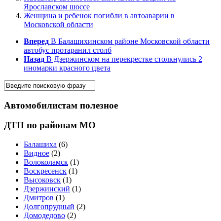
Ярославском шоссе
Женщина и ребенок погибли в автоаварии в
Московской области
Вперед
В Балашихинском районе Московской области
автобус протаранил столб
Назад
В Дзержинском на перекрестке столкнулись 2
иномарки красного цвета
Автомобилистам полезное
ДТП по районам МО
Балашиха
(6)
Видное
(2)
Волоколамск
(1)
Воскресенск
(1)
Высоковск
(1)
Дзержинский
(1)
Дмитров
(1)
Долгопрудный
(2)
Домодедово
(2)