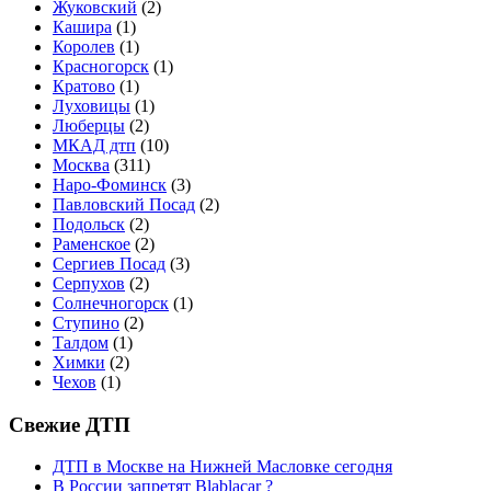
Жуковский
(2)
Кашира
(1)
Королев
(1)
Красногорск
(1)
Кратово
(1)
Луховицы
(1)
Люберцы
(2)
МКАД дтп
(10)
Москва
(311)
Наро-Фоминск
(3)
Павловский Посад
(2)
Подольск
(2)
Раменское
(2)
Сергиев Посад
(3)
Серпухов
(2)
Солнечногорск
(1)
Ступино
(2)
Талдом
(1)
Химки
(2)
Чехов
(1)
Свежие ДТП
ДТП в Москве на Нижней Масловке сегодня
В России запретят Blablacar ?