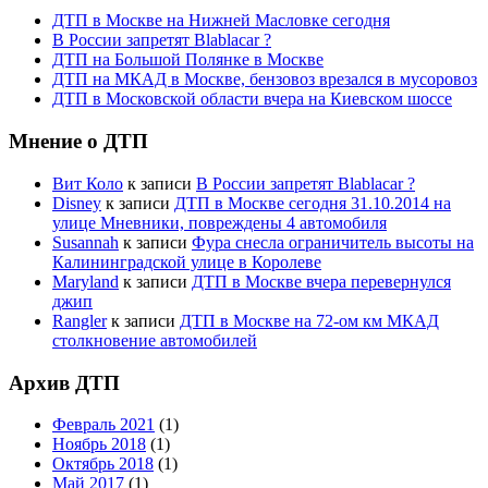
ДТП в Москве на Нижней Масловке сегодня
В России запретят Blablacar ?
ДТП на Большой Полянке в Москве
ДТП на МКАД в Москве, бензовоз врезался в мусоровоз
ДТП в Московской области вчера на Киевском шоссе
Мнение о ДТП
Вит Коло
к записи
В России запретят Blablacar ?
Disney
к записи
ДТП в Москве сегодня 31.10.2014 на
улице Мневники, повреждены 4 автомобиля
Susannah
к записи
Фура снесла ограничитель высоты на
Калининградской улице в Королеве
Maryland
к записи
ДТП в Москве вчера перевернулся
джип
Rangler
к записи
ДТП в Москве на 72-ом км МКАД
столкновение автомобилей
Архив ДТП
Февраль 2021
(1)
Ноябрь 2018
(1)
Октябрь 2018
(1)
Май 2017
(1)